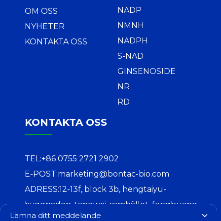
NADP
OM OSS
NMNH
NYHETER
NADPH
KONTAKTA OSS
S-NAD
GINSENOSIDE
NR
RD
KONTAKTA OSS
TEL:
+86 0755 2721 2902
E-POST:
marketing@bontac-bio.com
ADRESS:
12-13f, block 3b, hengtaiyu-
byggnaden, tangwei-samhället, fenghuang-
Lämna ditt meddelande
gatan, guangming-distriktet, shenzhen